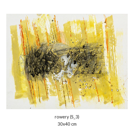
rowery (S_
3
)
30x40 cm