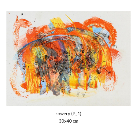
rower
y (P_1)
30x40 cm